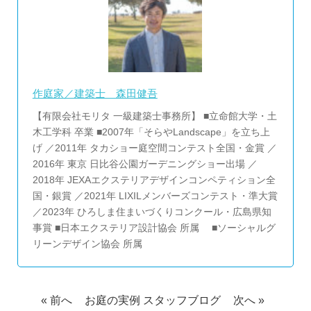
作庭家／建築士 森田健吾
【有限会社モリタ 一級建築士事務所】 ■立命館大学・土
木工学科 卒業 ■2007年「そらやLandscape」を立ち上
げ ／2011年 タカショー庭空間コンテスト全国・金賞 ／
2016年 東京 日比谷公園ガーデニングショー出場 ／
2018年 JEXAエクステリアデザインコンペティション全
国・銀賞 ／2021年 LIXILメンバーズコンテスト・準大賞
／2023年 ひろしま住まいづくりコンクール・広島県知
事賞 ■日本エクステリア設計協会 所属 ■ソーシャルグ
リーンデザイン協会 所属
« 前へ
お庭の実例
スタッフブログ
次へ »