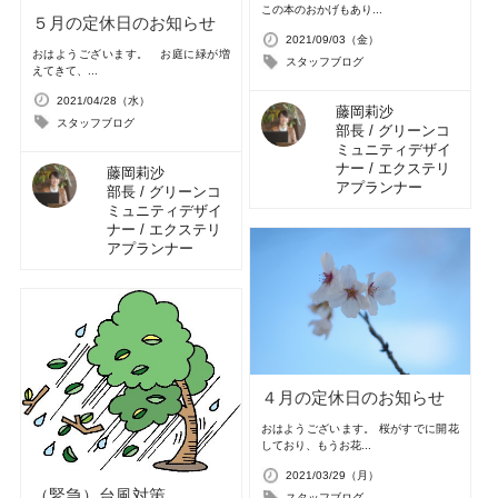
この本のおかげもあり...
５月の定休日のお知らせ
2021/09/03（金）
おはようございます。 お庭に緑が増
スタッフブログ
えてきて、...
2021/04/28（水）
藤岡莉沙
スタッフブログ
部長 / グリーンコ
ミュニティデザイ
ナー / エクステリ
藤岡莉沙
アプランナー
部長 / グリーンコ
ミュニティデザイ
ナー / エクステリ
アプランナー
４月の定休日のお知らせ
おはようございます。 桜がすでに開花
しており、もうお花...
2021/03/29（月）
（緊急）台風対策
スタッフブログ