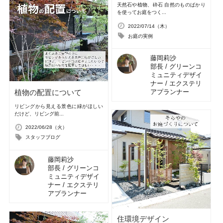
天然石や植物、砕石 自然のものばかり
を使ってお庭をつく...
2022/07/14（木）
お庭の実例
藤岡莉沙
部長 / グリーンコ
ミュニティデザイ
ナー / エクステリ
植物の配置について
アプランナー
リビングから見える景色に緑がほしい
だけど、リビング前...
2022/06/28（火）
スタッフブログ
藤岡莉沙
部長 / グリーンコ
ミュニティデザイ
ナー / エクステリ
アプランナー
住環境デザイン