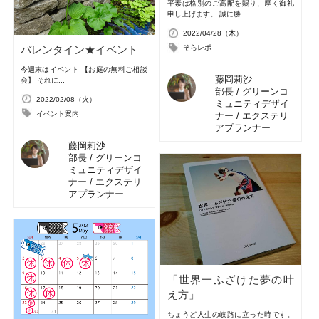
平素は格別のご高配を賜り、厚く御礼
申し上げます。 誠に勝...
2022/04/28（木）
バレンタイン★イベント
そらレポ
今週末はイベント 【お庭の無料ご相談
藤岡莉沙
会】 それに...
部長 / グリーンコ
2022/02/08（火）
ミュニティデザイ
イベント案内
ナー / エクステリ
アプランナー
藤岡莉沙
部長 / グリーンコ
ミュニティデザイ
ナー / エクステリ
アプランナー
「世界一ふざけた夢の叶
え方」
ちょうど人生の岐路に立った時です。