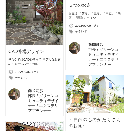
５つのお庭
お庭は 「前庭」「主庭」「中庭」「裏
庭」「園路」と ５つ...
2022/09/06（火）
そらレポ
藤岡莉沙
部長 / グリーンコ
CAD外構デザイン
ミュニティデザイ
ナー / エクステリ
そらやではCADを使って リアルなお庭
のイメージパースの作...
アプランナー
2022/09/03（土）
そらレポ
藤岡莉沙
部長 / グリーンコ
ミュニティデザイ
ナー / エクステリ
アプランナー
～自然のものがたくさん
のお庭～