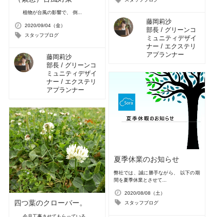
植物が台風の影響で、 倒...
藤岡莉沙
2020/09/04（金）
部長 / グリーンコ
スタッフブログ
ミュニティデザイ
ナー / エクステリ
アプランナー
藤岡莉沙
部長 / グリーンコ
ミュニティデザイ
ナー / エクステリ
アプランナー
夏季休業のお知らせ
弊社では、誠に勝手ながら、 以下の期
間を夏季休業とさせて...
2020/08/08（土）
四つ葉のクローバー。
スタッフブログ
今月工事させてもらっている...