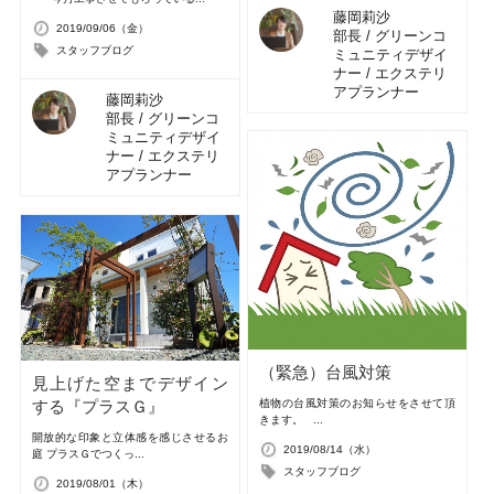
藤岡莉沙
2019/09/06（金）
部長 / グリーンコ
スタッフブログ
ミュニティデザイ
ナー / エクステリ
アプランナー
藤岡莉沙
部長 / グリーンコ
ミュニティデザイ
ナー / エクステリ
アプランナー
（緊急）台風対策
見上げた空までデザイン
植物の台風対策のお知らせをさせて頂
する『プラスＧ』
きます。 ...
開放的な印象と立体感を感じさせるお
2019/08/14（水）
庭 プラスＧでつくっ...
スタッフブログ
2019/08/01（木）