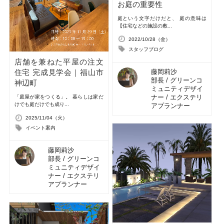
お庭の重要性
庭という文字だけだと、 庭の意味は
【住宅などの施設の敷...
2022/10/28（金）
スタッフブログ
店舗を兼ねた平屋の注文
藤岡莉沙
住宅 完成見学会｜福山市
部長 / グリーンコ
神辺町
ミュニティデザイ
ナー / エクステリ
「庭屋が家をつくる」。 暮らしは家だ
けでも庭だけでも成り...
アプランナー
2025/11/04（火）
イベント案内
藤岡莉沙
部長 / グリーンコ
ミュニティデザイ
ナー / エクステリ
アプランナー