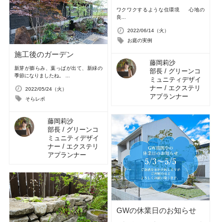
ワクワクするような住環境 心地の
良...
2022/06/14（火）
お庭の実例
施工後のガーデン
藤岡莉沙
新芽が膨らみ、葉っぱが出て、新緑の
部長 / グリーンコ
季節になりましたね。 ...
ミュニティデザイ
ナー / エクステリ
2022/05/24（火）
アプランナー
そらレポ
藤岡莉沙
部長 / グリーンコ
ミュニティデザイ
ナー / エクステリ
アプランナー
GWの休業日のお知らせ