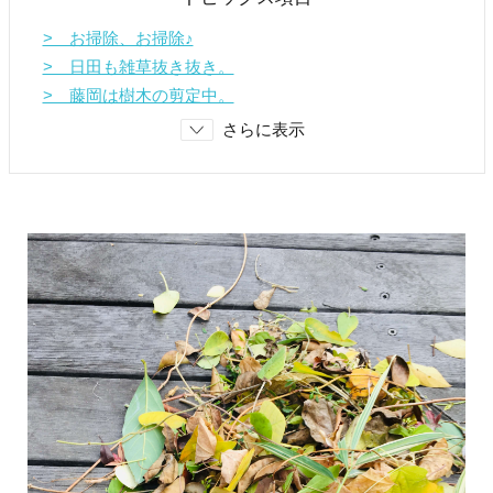
> お掃除、お掃除♪
> 日田も雑草抜き抜き。
> 藤岡は樹木の剪定中。
さらに表示