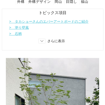
外構
外構デザイン
岡山
目隠し
福山
トピックス項目
> タカショーさんのエバーアートボードのご紹介
> 塗り壁風
> 石柄
さらに表示