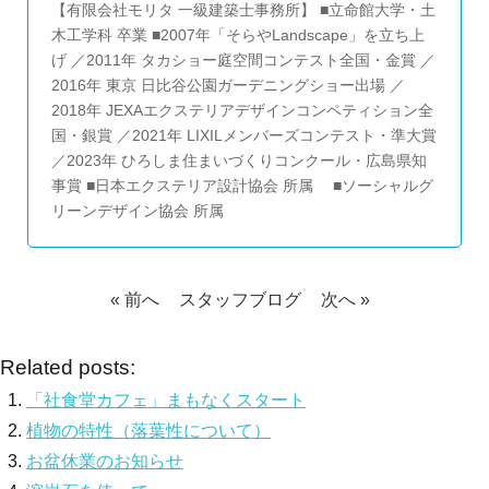
【有限会社モリタ 一級建築士事務所】 ■立命館大学・土
木工学科 卒業 ■2007年「そらやLandscape」を立ち上
げ ／2011年 タカショー庭空間コンテスト全国・金賞 ／
2016年 東京 日比谷公園ガーデニングショー出場 ／
2018年 JEXAエクステリアデザインコンペティション全
国・銀賞 ／2021年 LIXILメンバーズコンテスト・準大賞
／2023年 ひろしま住まいづくりコンクール・広島県知
事賞 ■日本エクステリア設計協会 所属 ■ソーシャルグ
リーンデザイン協会 所属
« 前へ
スタッフブログ
次へ »
Related posts:
「社食堂カフェ」まもなくスタート
植物の特性（落葉性について）
お盆休業のお知らせ